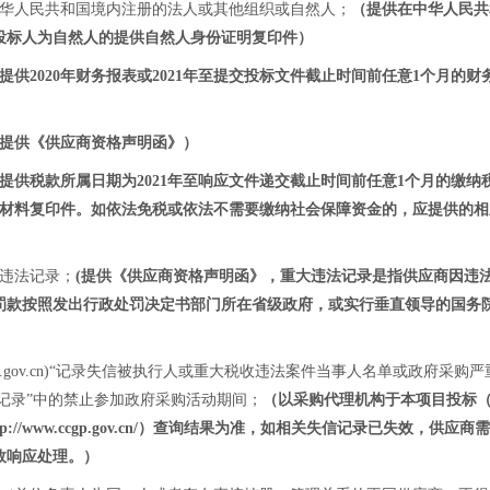
中华人民共和国境内注册的法人或其他组织或自然人；
（
提供在中华人民共
投标人为自然人的提供自然人身份证明复印件
）
提供2020年财务报表或2021年至提交投标文件截止时间前任意1个月
提供《供应商资格声明函》）
提供税款所属日期为2021年至
响应文件递交截止时间前
任意1个月的缴纳
明材料复印件。如依法免税或依法不需要缴纳社会保障资金的，应提供的
大违法记录；
(提供《供应商资格声明函》
，
重大违法记录是指
供应商
因违
罚款按照发出行政处罚决定书部门所在省级政府，或实行垂直领导的国务
tchina.gov.cn)“记录失信被执行人或重大税收违法案件当事人名单或政
行为信息记录”中的禁止参加政府采购活动期间；
（以采购代理机构于本项目投标（
采购网（http://www.ccgp.gov.cn/）查询结果为准，如相关失信记录
效响应处理。）