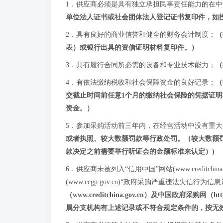
1．供应商必须是具有独立承担民事责任能力的在
单位法人证书或社会团体法人登记证书复印件，如
2．具有良好的商业信誉和健全的财务会计制度；
（
表）或银行出具的资信证明材料复印件。）
3．具有履行合同所必需的设备和专业技术能力；
（
4．有依法缴纳税收和社会保障资金的良好记录；
（
交截止时间前
任意1个月的缴纳社会保险的凭据证
资金。
）
5．参加采购活动前三年内，在经营活动中没有重
或者执照、较大数额罚款等行政处罚。（较大数额
款决定之前需要举行听证会的金额标准来认定）
)
6．供应商未被列入“信用中国”网站(www.credi
(www.ccgp.gov.cn)“政府采购严重违法失信
（www.creditchina.gov.cn）及中国政府
属分支机构有上述记录或不符合规定条件的，按无