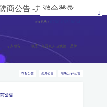
商公告 -九游会登录
0760-88288884
咨询热线：
专家服务
联系j9九游真人游戏第一品牌
招标公告
变更公告
结果公示/公告
磋商公告