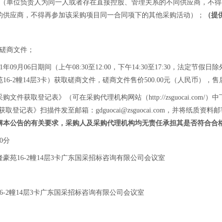
件（单位负责人为同一人或者存在直接控股、管理关系的不同供应商，不
的供应商，不得再参加该采购项目同一合同项下的其他采购活动）；
（提
的磋商文件；
1年09月06日期间（上午08:30至12:00，下午14:30至17:30，法
6-2幢14层3卡）获取磋商文件，磋商文件售价500.00元（人民币），
获取登记表》（可在采购代理机构网站（http://zsguocai.com
文件获取登记表》扫描件发至邮箱：
gdguocai@zsguocai.com
，并将纸质资料邮
解本公告的有关要求，采购人及采购代理机构均无责任承担其是否符合合
0分
豪苑16-2幢14层3卡广东国采招标咨询有限公司会议室
6-2幢14层3卡广东国采招标咨询有限公司会议室