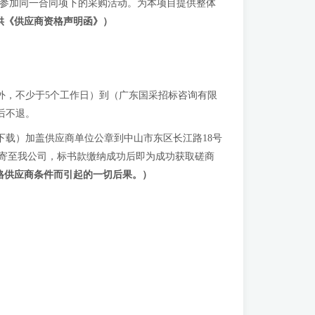
得参加同一合同项下的采购活动。为本项目提供整体
供《供应商资格声明函》）
定节假日除外，不少于5个工作日）到（广东国采招标咨询有限
售后不退。
/）中下载）加盖供应商单位公章到中山市东区长江路18号
寄至我公司，标书款缴纳成功后即为成功获取磋商
格供应商条件而引起的一切后果。）