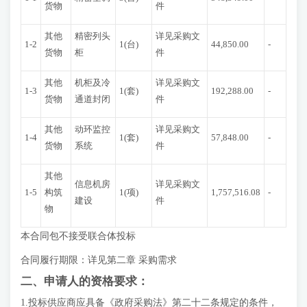
货物
件
其他
精密列头
详见采购文
1-2
1(台)
44,850.00
-
货物
柜
件
其他
机柜及冷
详见采购文
1-3
1(套)
192,288.00
-
货物
通道封闭
件
其他
动环监控
详见采购文
1-4
1(套)
57,848.00
-
货物
系统
件
其他
信息机房
详见采购文
1-5
构筑
1(项)
1,757,516.08
-
建设
件
物
本合同包不接受联合体投标
合同履行期限：详见第二章 采购需求
二、申请人的资格要求：
1.投标供应商应具备《政府采购法》第二十二条规定的条件，