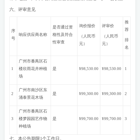
六、评审意见
推
询价报价
评审价
是否通过资
荐
序
响应供应商名称
格性及符合
（人民币
（人民币
号
排
性审查
元）
元）
名
广州市番禺区石
1
楼欣雨花卉种植
是
¥98,530.00
¥98,530.00
1
场
广州市南沙区东
2
是
¥99,300.00
¥99,300.00
2
涌泰景花木场
广州市番禺区石
3
楼梦园园艺作物
是
¥99,700.00
¥99,700.00
3
种植场
七、本公告期限1个工作日。