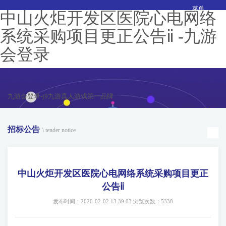
菜单
中山火炬开发区医院心电网络
系统采购项目更正公告ⅱ -九游
会登录
九游会登录-j9九游真人游戏第一品牌
招标公告
\ tender notice
中山火炬开发区医院心电网络系统采购项目更正
公告ⅱ
发布时间：2020-02-02 13:39:03 浏览次数：5338