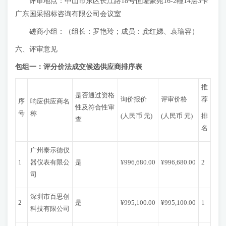
评审地点：中山市东区长江路18号恒隆豪苑16-2幢14层3卡
广东国采招标咨询有限公司会议室
磋商小组：（组长：罗艳玲；成员：龚红娣、袁瑜容）
六、评审意见
包组一：评分价法成交
候选供应商排序表
推
是否通过资格
询价报价
评审价格
荐
序
响应供应商名
性及符合性审
号
称
(人民币 元)
(人民币 元)
排
查
名
广州泰示德仪
1
器仪表有限公
是
¥996,680.00
¥996,680.00
2
司
深圳市百思创
2
是
¥995,100.00
¥995,100.00
1
科技有限公司