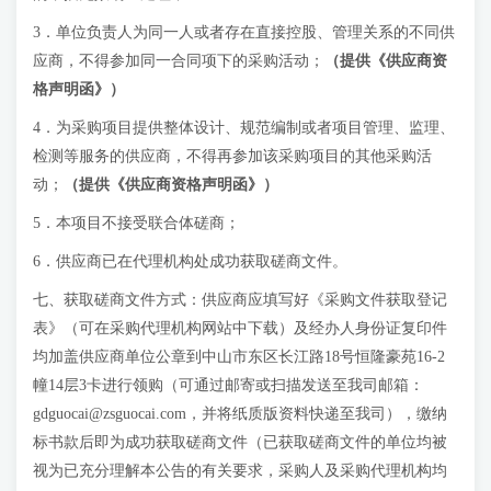
3．单位负责人为同一人或者存在直接控股、管理关系的不同供
应商，不得参加同一合同项下的采购活动；
（
提供《供应商资
格声明函》
）
4．为采购项目提供整体设计、规范编制或者项目管理、监理、
检测等服务的供应商，不得再参加该采购项目的其他采购活
动；
（
提供《供应商资格声明函》
）
5．本项目不接受联合体磋商；
6．供应商已在代理机构处成功获取磋商文件。
七、获取磋商文件方式：供应商应填写好《采购文件获取登记
表》（可在采购代理机构网站中下载）及经办人身份证复印件
均加盖供应商单位公章到中山市东区长江路18号恒隆豪苑16-2
幢14层3卡进行领购（可通过邮寄或扫描发送至我司邮箱：
gdguocai@zsguocai.com
，并将纸质版资料快递至我司），缴纳
标书款后即为成功获取磋商文件（已获取磋商文件的单位均被
视为已充分理解本公告的有关要求，采购人及采购代理机构均