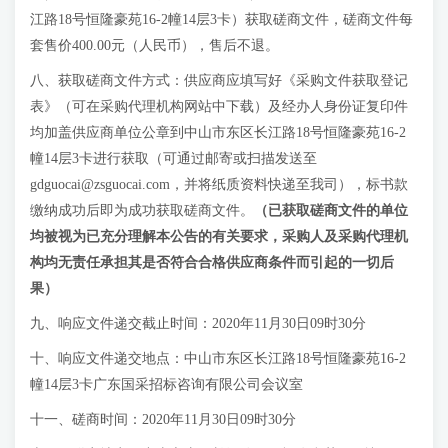
江路18号恒隆豪苑16-2幢14层3卡）获取磋商文件，磋商文件每
套售价400.00元（人民币），售后不退。
八、获取磋商文件方式：供应商应填写好《采购文件获取登记
表》（可在采购代理机构网站中下载）及经办人身份证复印件
均加盖供应商单位公章到中山市东区长江路18号恒隆豪苑16-2
幢14层3卡进行获取（可通过邮寄或扫描发送至
gdguocai@zsguocai.com
，并将纸质资料快递至我司），标书款
缴纳成功后即为成功获取磋商文件。
（已
获取磋商文件
的单位
均被视为已充分理解本公告的有关要求，采购人及采购代理机
构均无责任承担其是否符合合格供应商条件而引起的一切后
果）
九、响应文件递交截止时间：2020年11月30日09时30分
十、响应文件递交地点：中山市东区长江路18号恒隆豪苑16-2
幢14层3卡广东国采招标咨询有限公司会议室
十一、磋商时间：2020年11月30日09时30分