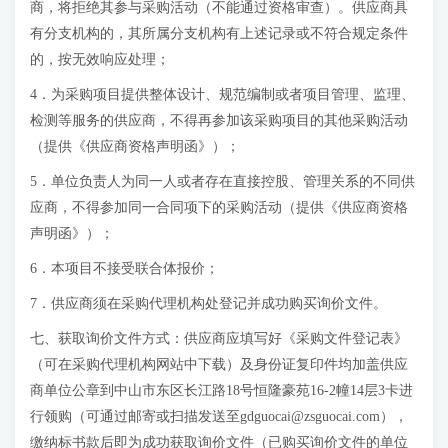
商，将拒绝其参与采购活动（不能通过资格审查）。供应商具
有分支机构的，其所属分支机构有上述记录或不符合规定条件
的，按无效响应处理；
4．为采购项目提供整体设计、规范编制或者项目管理、监理、
检测等服务的供应商，不得再参加该采购项目的其他采购活动
（提供《供应商资格声明函》）；
5．单位负责人为同一人或者存在直接控股、管理关系的不同供
应商，不得参加同一合同项下的采购活动（提供《供应商资格
声明函》）；
6．本项目不接受联合体报价；
7．供应商须在采购代理机构处登记并成功购买询价文件。
七、获取询价文件方式：供应商应填写好《采购文件登记表》
（可在采购代理机构网站中下载）及身份证复印件均加盖供应
商单位公章到中山市东区长江路18号恒隆豪苑16-2幢14层3卡进
行领购（可通过邮寄或扫描发送至
gdguocai@zsguocai.com
），
缴纳标书款后即为成功获取询价文件（已购买询价文件的单位