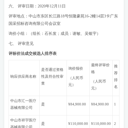
六、 评审日期：2020年12月11日
评审地点：中山市东区长江路18号恒隆豪苑16-2幢14层3卡广东
国采招标咨询有限公司会议室
询价小组：（组长：石长发；成员：谢敏、吴银宇）
七、 评审意见
评标价法成交候选人排序表
最终评审价
推
询价报价
是否通过资格
格
荐
响应供应商名称
性及符合性审
（人民币
排
（人民币
查
元）
名
元）
中山市汇一医疗
是
¥84,900.00
¥84,900.00
1
器械有限公司
中山市祥宇医疗
是
¥110,000.00
¥110,000.00
2
器械有限公司