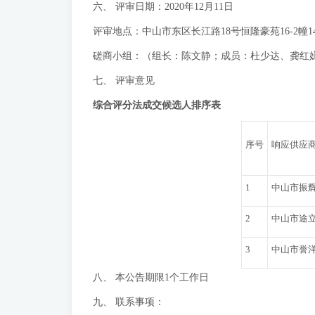
六、 评审日期：2020年12月11日
评审地点：中山市东区长江路18号恒隆豪苑16-2幢
磋商小组：（组长：陈文静；成员：杜少达、龚红
七、 评审意见
综合评分法成交候选人排序表
序号
响应供应
1
中山市振
2
中山市途
3
中山市誉
八、 本公告期限1个工作日
九、 联系事项：