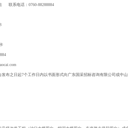
系电话：0760-88288884
队
8
卡
84
uocai.com
告发布之日起7个工作日内以书面形式向广东国采招标咨询有限公司或中
发布