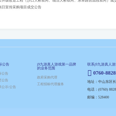
口升级改造工程（沙口大桥双向、细滘大桥双向、东阜路吉昌段双向）成
滋病日宣传采购项目成交公告
标公告
j9九游真人游戏第一品牌
联系j9九游真人
的业务范围
0760-8828
标公告
政府采购代理
更公告
地址：中山东区长江
工程招标代理服务
果公示/公告
电话：(0760) 8828
邮编：528400