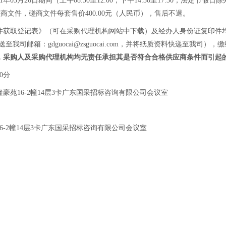
1年03月26日期间（上午08:30至12:00，下午14:30至17:30，
取磋商文件，磋商文件每套售价400.00元（人民币），售后不退。
件获取登记表》（可在采购代理机构网站中下载）及经办人身份证复印件均
发送至我司邮箱：
gdguocai@zsguocai.com
，并将纸质资料快递至我司），缴
，采购人及采购代理机构均无责任承担其是否符合合格供应商条件而引起
0分
豪苑16-2幢14层3卡广东国采招标咨询有限公司会议室
6-2幢14层3卡广东国采招标咨询有限公司会议室