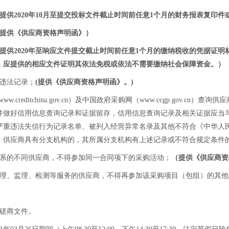
提供2020年
10月
至
提交投标文件截止时间
前任意1个月的财务报表复印件
提供《供应商资格声明函》）
提供
2020年至响应文件提交截止时间前任意1个月
的缴纳税收的凭据证明
，应提供的相应文件证明其依法免税或依法不需要缴纳社会保障资金
。
）
大违法记录；
(提供《供应商资格声明函》
。
)
reditchina.gov.cn）及中国政府采购网（www.ccgp.gov.c
并做好信用信息查询记录和证据留存，信用信息查询记录及相关证据应当
严重违法失信行为记录名单、被列入经营异常名录及其他不符合《中华人
。供应商具有分支机构的，其所属分支机构有上述记录或不符合规定条件
关系的不同供应商，不得参加同一合同项下的采购活动；
（
提供《供应商资
管理、监理、检测等服务的供应商，不得再参加该采购项目（包组）的其他
的磋商文件。