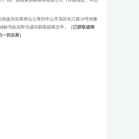
法定节假日除外）到广东国采招标咨询有限公司（详细地址：中山
加盖供应商单位公章到中山市东区长江路18号恒隆
纳标书款后即为成功获取磋商文件。
（已获取磋商
的一切后果）