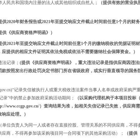
中华人民共和国境内注册的法人或其他组织或自然人；
（提供有效的营业执
提供2020年财务报告或2021年至提交响应文件截止时间前任意1个月的
提供《供应商资格声明函》）
提供2021年至提交响应文件截止时间前任意1个月
的缴纳税收的凭据证明材
，应提供的相应文件证明其依法免税或依法不需要缴纳社会保障资金
。
）
违法记录；
(提供《供应商资格声明函》
，
重大违法记录是指
供应商
因违法
罚款按照发出行政处罚决定书部门所在省级政府，或实行垂直领导的国务
itchina.gov.cn)“记录失信被执行人或重大税收违法案件当事人名单或政
行为信息记录”中的禁止参加政府采购活动期间；
（以采购代理机构于本项目投标（
采购网（http://www.ccgp.gov.cn/）查询结果为准，如相关失信记录
效响应处理。）
件（单位负责人为同一人或者存在直接控股、管理关系的不同供应商，不
供应商，不得再参加该采购项目同一合同项下的其他采购活动）；
（提供