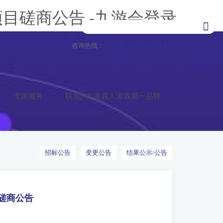
项目磋商公告 -九游会登录
0760-88288884
咨询热线：
专家服务
联系j9九游真人游戏第一品牌
招标公告
变更公告
结果公示/公告
目磋商公告