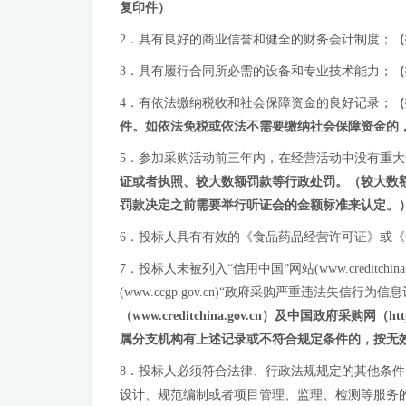
复印件）
2．具有良好的商业信誉和健全的财务会计制度；
（
3．具有履行合同所必需的设备和专业技术能力；
（
4．有依法缴纳税收和社会保障资金的良好记录；
（
件。如依法免税或依法不需要缴纳社会保障资金的
5．参加采购活动前三年内，在经营活动中没有重
证或者执照、较大数额罚款等行政处罚。（较大数
罚款决定之前需要举行听证会的金额标准来认定。）
6．投标人具有有效的《食品药品经营许可证》或
7．投标人未被列入“信用中国”网站(www.credi
(www.ccgp.gov.cn)“政府采购严重违法失信
（www.creditchina.gov.cn）及中国政府采购网（
属分支机构有上述记录或不符合规定条件的，按无
8．投标人必须符合法律、行政法规规定的其他条
设计、规范编制或者项目管理、监理、检测等服务