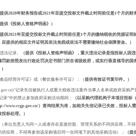
提供2020年财务报告或2021年至提交投标文件截止时间前任意1个月
提供《投标人资格声明函》）
提供2021年至提交投标文件截止时间前任意1个月的缴纳税收的凭据证
，应提供的相应文件证明其依法免税或依法不需要缴纳社会保障资金。）
大违法记录。
（提供《投标人资格声明函》，重大违法记录是指投标人因违
额罚款按照发出行政处罚决定书部门所在省级政府，或实行垂直领导的国
)
《食品经营许可证》或《餐饮服务许可证》；（
提供有效证书复印件。）
tchina.gov.cn)“记录失信被执行人或重大税收违法案件当事人名单或政
行为信息记录”中的禁止参加政府采购活动期间；
（以采购代理机构于本项目投标（
http://www.ccgp.gov.cn/）查询结果为准，如相关失信记录已失效，
投标人需
效投标处理。
）
件（单位负责人为同一人或者存在直接控股、管理关系的不同供应商，不
的供应商，不得再参加该采购项目同一合同项下的其他采购活动）；
（提