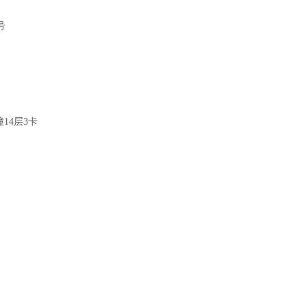
号
14层3卡
发布时间