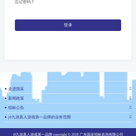
忘记密码？
登录
●
走进国采
●
新闻政策
●
招标公告
●
j9九游真人游戏第一品牌的业务范围
j9九游真人游戏第一品牌 copyright © 2018 广东国采招标咨询有限公司