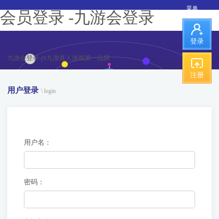
菜单
会员登录 -九游会登录
登录
九游会登录-j9九游真人游戏第一品牌
注册
用户登录
\ login
用户名：
密码：