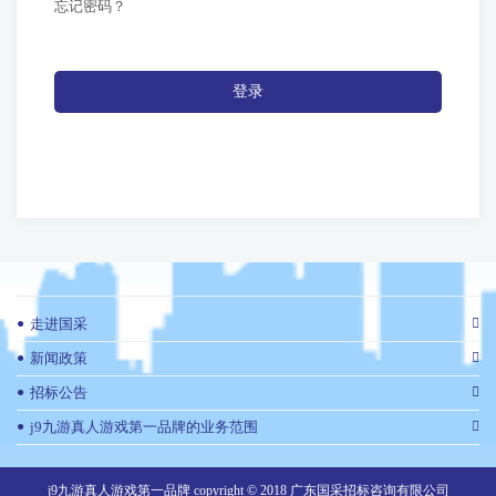
忘记密码？
登录
●
走进国采
●
新闻政策
●
招标公告
●
j9九游真人游戏第一品牌的业务范围
j9九游真人游戏第一品牌 copyright © 2018 广东国采招标咨询有限公司