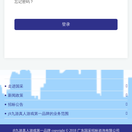
忘记密码？
登录
●
走进国采
●
新闻政策
●
招标公告
●
j9九游真人游戏第一品牌的业务范围
j9九游真人游戏第一品牌 copyright © 2018 广东国采招标咨询有限公司