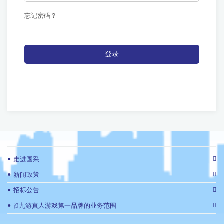
忘记密码？
登录
●
走进国采
●
新闻政策
●
招标公告
●
j9九游真人游戏第一品牌的业务范围