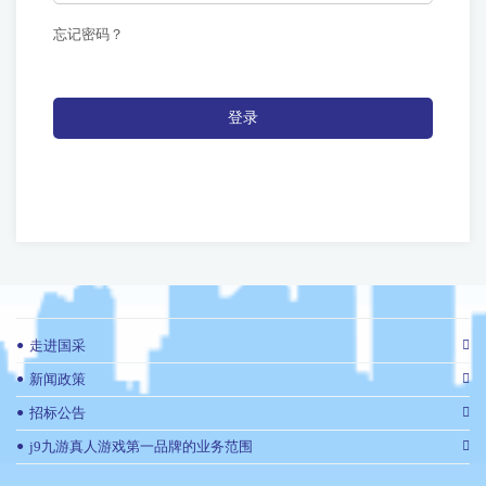
忘记密码？
登录
●
走进国采
●
新闻政策
●
招标公告
●
j9九游真人游戏第一品牌的业务范围