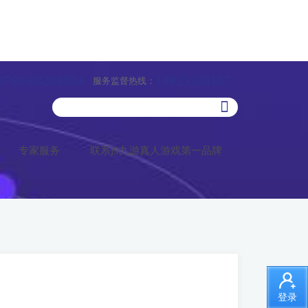
0760-88288884
18925330187
服务监督热线：
专家服务
联系j9九游真人游戏第一品牌
登录